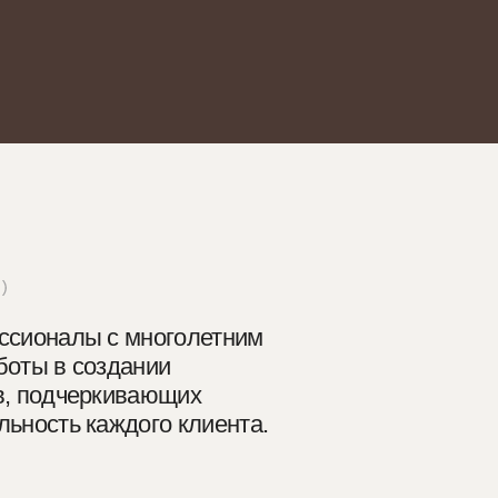
 многолетним
дании
ивающих
дого клиента.
успешно реализованных
ов.