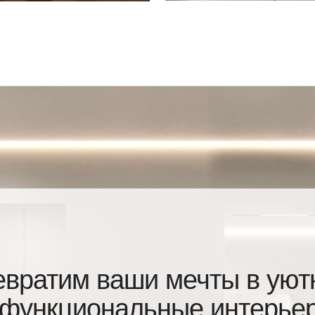
атим ваши мечты в уютные
нкциональные интерьеры
Заполните небольшую анкету, мы внимательно
ознакомимся и подберем для вас наилучший вариант
сотрудничества.
ЗАПОЛНИТЬ АНКЕТУ →