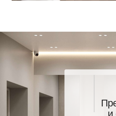
Превр
и фу