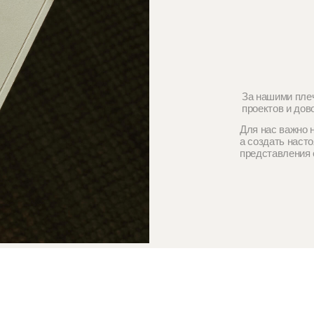
Для нас важно не просто нарисо
а создать настоящий дом, в ко
представления о прекрасном, и 
нас важна каждая деталь
се материалы по проекту мы вручаем в стильной фирменной
ы кропотливо работали над каждой ее деталью, чтобы подарить
вам визуальное и тактильное наслаждение.