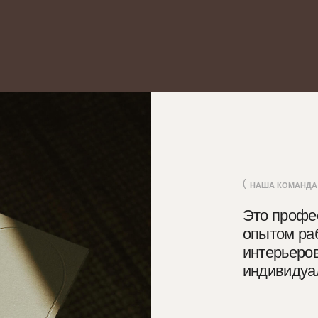
НАША КОМАНДА
Это профессионалы с
опытом работы в соз
интерьеров, подчерк
индивидуальность каж
За нашими плечами более 90 
проектов и довольных заказчик